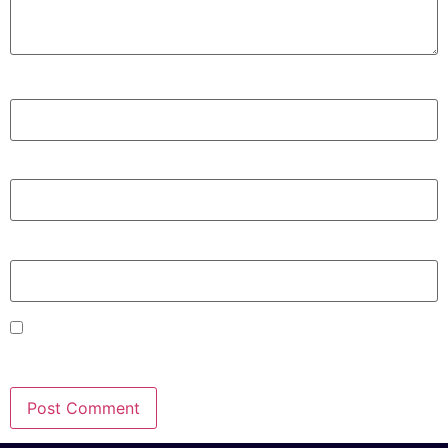
Name
*
Email
*
Website
Save my name, email, and website in this browser for
the next time I comment.