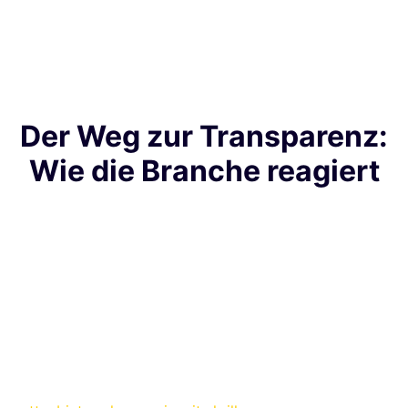
Unzureichende Informationen:
Viele Rezensionen
sind sehr allgemein gehalten und bieten wenig
Einsicht.
Geschmackssache:
Nutzererfahrungen sind
subjektiv und können stark variieren.
Der Weg zur Transparenz:
Wie die Branche reagiert
In Reaktion auf die Herausforderungen bei der Nutzung
von Rezensionen, haben viele Sportwettenanbieter
begonnen, transparentere Methoden einzuführen. Dazu
gehört die Veröffentlichung von Nutzerfeedback auf
ihren Plattformen sowie die Zusammenarbeit mit
unabhängigen Prüfstellen. Diese Maßnahmen fördern ein
offeneres Wettumfeld und helfen den Spielern, die
Qualität der Dienste besser einzuschätzen. Wichtige
Schritte zur Verbesserung der Transparenz sind: