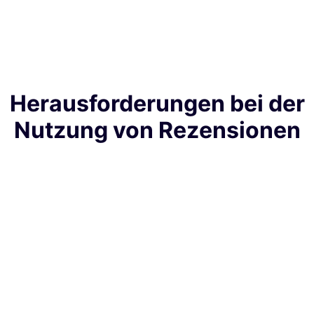
Informationen über die Wettquoten und den
Kundenservice eines Anbieters.
Insights durch Community:
Aktive Diskussionen in
Foren und Sozialen Medien fördern den Austausch
von Meinungen und Erfahrungen.
Herausforderungen bei der
Nutzung von Rezensionen
Obwohl Rezensionen wertvolle Informationen bieten,
gibt es auch Herausforderungen, die deutsche Spieler
beachten sollten. Nicht alle Bewertungen sind
authentisch oder objektiv, was die Auswahl eines
vertrauenswürdigen Wettanbieters erschweren kann.
Einige häufige Probleme sind:
Gefälschte Bewertungen:
Manche Anbieter
kaufen positive Feedbacks, um ihr Image zu
verbessern.