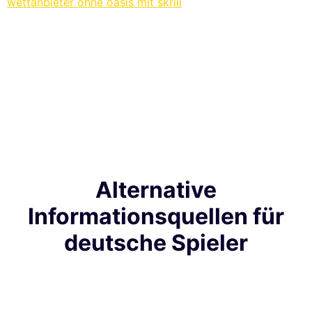
wettanbieter ohne oasis mit skrill
Regelmäßige Updates:
Anbieter veröffentlichen
regelmäßig Updates zu Nutzerbewertungen und
erhobenen Beschwerden.
Kooperation mit Dritten:
Unabhängige Prüfstellen
überprüfen Anbieter und geben objektive
Bewertungen ab.
Feedback-Programme:
Spieler können direkt
Feedback geben und Einfluss auf die Qualität der
Services nehmen.
Alternative
Informationsquellen für
deutsche Spieler
Neben den Nutzerbewertungen gibt es alternative
Informationsquellen, die deutschen Spielern helfen
können, informierte Entscheidungen zu treffen. Dazu