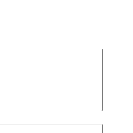
żywo, e-mail oraz wsparcie telefoniczne.