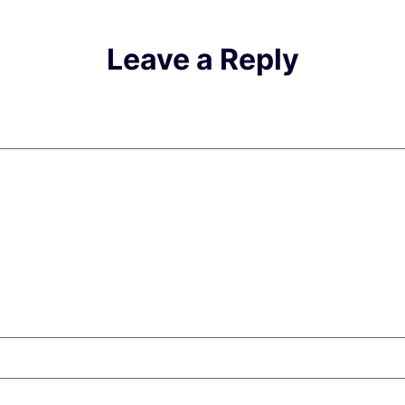
lienta?
Dostępne są różne kanały kontaktu, w tym czat na 
Leave a Reply
uired fields are marked
*