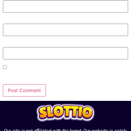
Email
*
Website
Save my name, email, and website in this browser for
the next time I comment.
Our site is not affiliated with the brand. Our website is solely