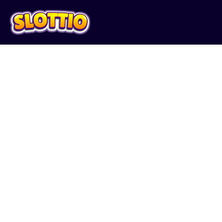
Пин Ап спорт:
анализ актуальных
событий и их
влияние на игроков
Пин Ап спорт: анализ
актуальных событий
и их влияние на