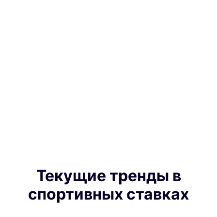
игроков
В последние годы Пин Ап спорт стал одной из
наиболее обсуждаемых тем среди любителей
ставок и спортивных журналистов. В данной статье
мы рассмотрим актуальные события, происходящие
в мире ставок, и их влияние на игроков. Особое
внимание уделим качеству информации и ее
доступности для широкой аудитории. Основными
факторами, формирующими современный рынок
ставок, стали технологии, изменение
потребительских предпочтений и новые правила
регулирования азартных игр.
Текущие тренды в
спортивных ставках